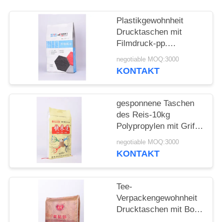
Plastikgewohnheit
Drucktaschen mit
Filmdruck-pp.
gesponnenem Material
negotiable MOQ:3000
BOPP Perlized
KONTAKT
gesponnene Taschen
des Reis-10kg
Polypropylen mit Griff-
Faden-nähender
negotiable MOQ:3000
Gewohnheit gedruckt
KONTAKT
Tee-
Verpackengewohnheit
Drucktaschen mit Bopp
pp. gesponnenes