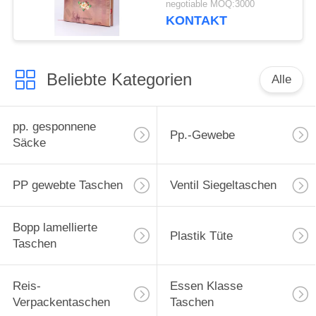
negotiable MOQ:3000
materielles Eco
KONTAKT
freundlich
Beliebte Kategorien
Alle
pp. gesponnene
Pp.-Gewebe
Säcke
PP gewebte Taschen
Ventil Siegeltaschen
Bopp lamellierte
Plastik Tüte
Taschen
Reis-
Essen Klasse
Verpackentaschen
Taschen