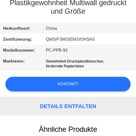
Plastikgewohnheit Multiwall gedruckt
KONTAKT
und Größe
REFERENZEN
Herkunftsort:
China
Zertifizierung:
QMS/FSMS/EMS/OHSAS
SITEMAP
Modellnummer:
PC-PPB-92
Markieren:
,
Gewohnheit Druckplastiktaschen
PRIVACY
fördernde Papiertüten
POLICY
KONTAKT!
DETAILS ENTFALTEN
Ähnliche Produkte