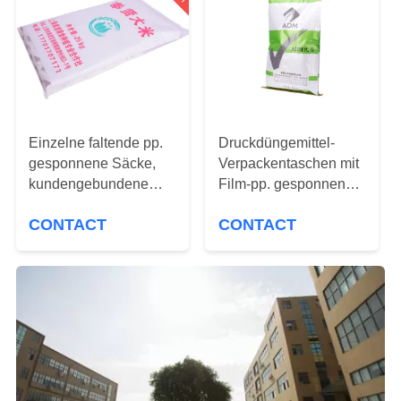
KONTAKT
REFERENZEN
SITEMAP
Einzelne faltende pp.
Druckdüngemittel-
gesponnene Säcke,
Verpackentaschen mit
kundengebundene
Film-pp. gesponnenem
PRIVACY
BOPP lamellierte pp.
Sack-Material Bopp
CONTACT
CONTACT
gesponnene Taschen
Pearlized
POLICY