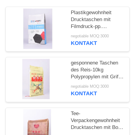
Plastikgewohnheit
Drucktaschen mit
Filmdruck-pp.
gesponnenem Material
negotiable MOQ:3000
BOPP Perlized
KONTAKT
gesponnene Taschen
des Reis-10kg
Polypropylen mit Griff-
Faden-nähender
negotiable MOQ:3000
Gewohnheit gedruckt
KONTAKT
Tee-
Verpackengewohnheit
Drucktaschen mit Bopp
pp. gesponnenes