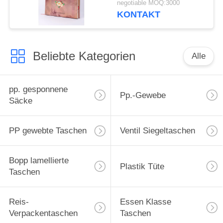
negotiable MOQ:3000
materielles Eco
KONTAKT
freundlich
Beliebte Kategorien
Alle
pp. gesponnene
Pp.-Gewebe
Säcke
PP gewebte Taschen
Ventil Siegeltaschen
Bopp lamellierte
Plastik Tüte
Taschen
Reis-
Essen Klasse
Verpackentaschen
Taschen