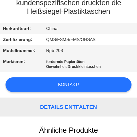
kundenspezifischen druckten die
KONTAKT
Heißsiegel-Plastiktaschen
REFERENZEN
Herkunftsort:
China
Zertifizierung:
QMS/FSMS/EMS/OHSAS
SITEMAP
Modellnummer:
Rpb-208
Markieren:
,
fördernde Papiertüten
PRIVACY
Gewohnheit Druckkleintaschen
POLICY
KONTAKT!
DETAILS ENTFALTEN
Ähnliche Produkte