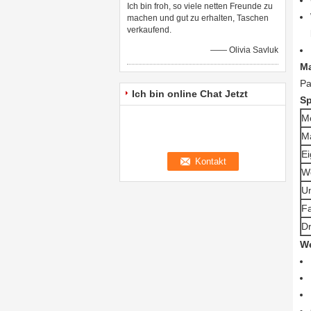
Ich bin froh, so viele netten Freunde zu
machen und gut zu erhalten, Taschen
verkaufend.
—— Olivia Savluk
Ma
Pa
Ich bin online Chat Jetzt
Sp
Mo
Ma
Ei
W
U
F
D
We