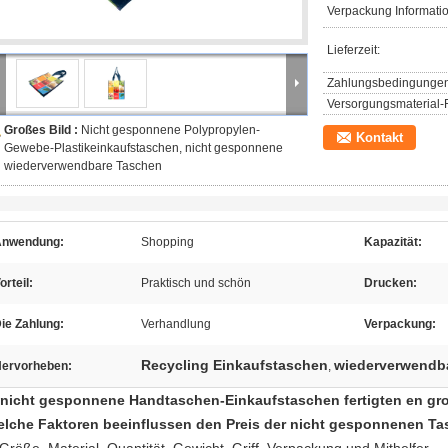
Verpackung Informati
Lieferzeit:
Zahlungsbedingungen
Versorgungsmaterial-F
Großes Bild :
Nicht gesponnene Polypropylen-
Kontakt
Gewebe-Plastikeinkaufstaschen, nicht gesponnene
wiederverwendbare Taschen
Anwendung:
Shopping
Kapazität:
orteil:
Praktisch und schön
Drucken:
ie Zahlung:
Verhandlung
Verpackung:
Recycling Einkaufstaschen
wiederverwendba
ervorheben:
,
nicht gesponnene Handtaschen-Einkaufstaschen fertigten en gr
lche Faktoren beeinflussen den Preis der nicht gesponnenen T