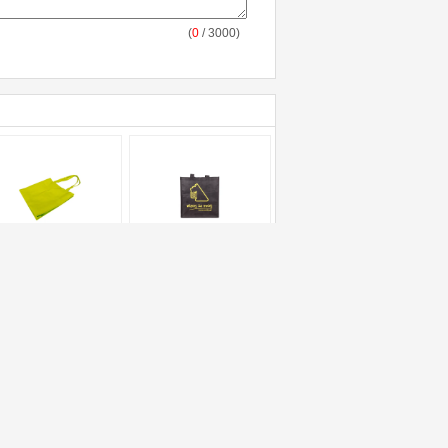
(
0
/ 3000)
nte dauerhafte
Supermarkt-nicht
sponnene
gesponnene
nkaufstaschen, kalte
Einkaufstaschen mit
ft/Klein
chtungs-Unterseite
Polypropylen-
reiten
materieller
ederverwendbare
kundenspezifischer
nkaufstaschen auf
Farbe/Größe
Referenzen
Senden Sie