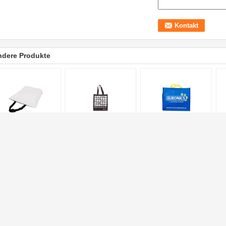
ndere Produkte
reiten Sie weiße
Vielseitigkeits-
Gewohnheit druckte
Bu
sponnene Taschen
praktische nicht
nicht gesponnene
ge
 nicht mit Griff 5
gesponnene
Einkaufstaschen für
Ei
logramm-Kapazität
Einkaufstaschen mit
förderndes/Lebensmittelgeschä
Di
qare-Unterseite auf
kundengebundenem
be
Gravüren-Drucken
wi
Ei
Ventil Siegeltaschen
Verpackentaschen des
Düngemittels
affeebohne, die Taschen,
lastikkraftpapier-Ventil Siegelkaffee-
Düngemittel, das gesponnene