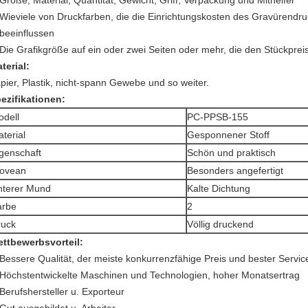
Größe, Material, Quantität, Gewicht, Griff, Verpackung und Mithelfer
Wieviele von Druckfarben, die die Einrichtungskosten des Gravürendr
beeinflussen
Die Grafikgröße auf ein oder zwei Seiten oder mehr, die den Stückprei
terial:
pier, Plastik, nicht-spann Gewebe und so weiter.
ezifikationen:
dell
PC-PPSB-155
terial
Gesponnener Stoff
genschaft
Schön und praktisch
ovean
Besonders angefertigt
nterer Mund
Kalte Dichtung
arbe
2
ruck
Völlig druckend
ttbewerbsvorteil:
Bessere Qualität, der meiste konkurrenzfähige Preis und bester Servic
Höchstentwickelte Maschinen und Technologien, hoher Monatsertrag
Berufshersteller u. Exporteur