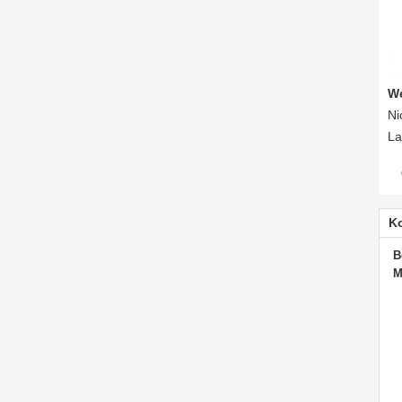
We
Ni
La
K
B
M