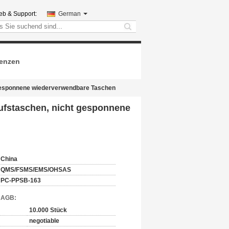
ieb & Support:
German
search
renzen
 gesponnene wiederverwendbare Taschen
ufstaschen, nicht gesponnene
China
QMS/FSMS/EMS/OHSAS
PC-PPSB-163
d AGB:
10.000 Stück
negotiable