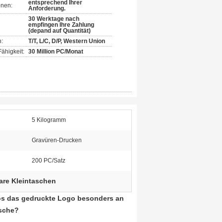
entsprechend Ihrer
onen:
Anforderung.
30 Werktage nach
empfingen Ihre Zahlung
(depand auf Quantität)
:
T/T, L/C, D/P, Western Union
ähigkeit:
30 Million PC/Monat
5 Kilogramm
Gravüren-Drucken
200 PC/Satz
re Kleintaschen
os das gedruckte Logo besonders an
asche?