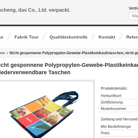
Vertr
cheng, das Co., Ltd. verpackt.
ns
Fabrik Tour
Qualitätskontrolle
Kontakt
Refe
hen
Nicht gesponnene Polypropylen-Gewebe-Plastikeinkaufstaschen, nicht
icht gesponnene Polypropylen-Gewebe-Plastikeinka
iederverwendbare Taschen
Produktdetails:
Herkunftsort:
Zertifizierung:
Modellnummer:
Zahlung und Versan
Min Bestellmenge:
Preis: