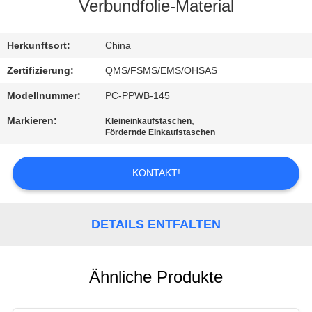
Verbundfolie-Material
KONTAKT
Herkunftsort:
China
REFERENZEN
Zertifizierung:
QMS/FSMS/EMS/OHSAS
Modellnummer:
PC-PPWB-145
SITEMAP
Markieren:
,
Kleineinkaufstaschen
Fördernde Einkaufstaschen
PRIVACY
KONTAKT!
POLICY
DETAILS ENTFALTEN
Ähnliche Produkte