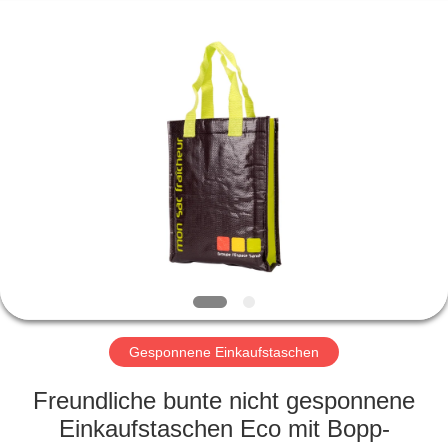
Silk
Road
Enterprise
Management
Services
Co.,LTD.
All
Rights
STARTSEITE
Reserved.
PRODUKTE
ÜBER
UNS
FABRIK
TOUR
Gesponnene Einkaufstaschen
Freundliche bunte nicht gesponnene
QUALITÄTSKONTROLLE
Einkaufstaschen Eco mit Bopp-