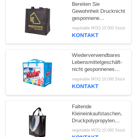
Bereiten Sie
Gewohnheit Drucknicht
gesponnene
Einkaufstaschen für
negotiable MOQ:10.000 Stück
den fördernden
KONTAKT
Supermarkt auf
Wiederverwendbares
Lebensmittelgeschäft-
nicht gesponnenes
Polypropylen sackt
negotiable MOQ:10.000 Stück
hohen Widerstand
KONTAKT
freundliches Eco ein
Faltende
Kleineinkaufstaschen,
Druckpolypropylen
fördernde freundliche
negotiable MOQ:10.000 Stück
Taschen Eco